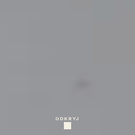
COSTA
BLANCA,
SPAIN
Costa
Blanca,
Willa
Inspiracji
ODKRYJ