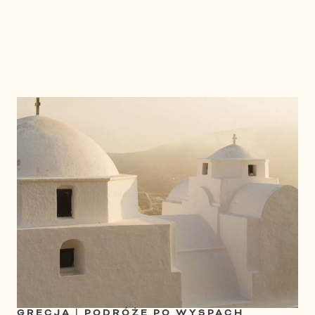
O
D
K
R
Y
J
W
I
Ę
C
E
J
GRECJA | PODRÓŻE PO WYSPACH