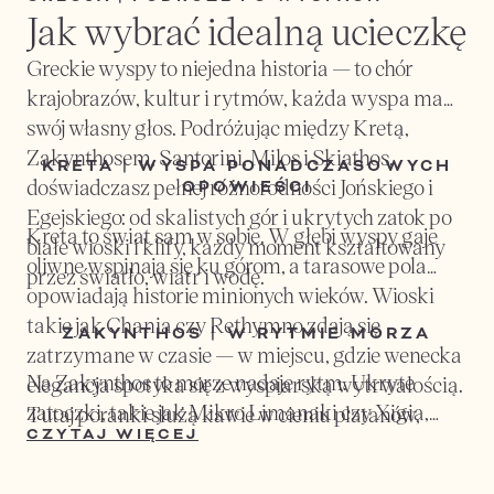
Jak wybrać idealną ucieczkę
Greckie wyspy to niejedna historia — to chór
krajobrazów, kultur i rytmów, każda wyspa ma
swój własny głos. Podróżując między Kretą,
Zakynthosem, Santorini, Milos i Skiathos,
KRETA | WYSPA PONADCZASOWYCH
doświadczasz pełnej różnorodności Jońskiego i
OPOWIEŚCI
Egejskiego: od skalistych gór i ukrytych zatok po
Kreta to świat sam w sobie. W głębi wyspy gaje
białe wioski i klify, każdy moment kształtowany
oliwne wspinają się ku górom, a tarasowe pola
przez światło, wiatr i wodę.
opowiadają historie minionych wieków. Wioski
takie jak Chania czy Rethymno zdają się
ZAKYNTHOS | W RYTMIE MORZA
zatrzymane w czasie — w miejscu, gdzie wenecka
Na Zakynthos to morze nadaje rytm. Ukryte
elegancja spotyka się z wyspiarską wytrwałością.
zatoczki, takie jak Mikro Limanaki czy Xigia,
Tutaj poranki służą kawie w cieniu platanów,
zapraszają do ciszy i refleksji, podczas gdy wioski
CZYTAJ WIĘCEJ
popołudnia – niespiesznym spacerom po
pokroju Volimes pulsują spokojnym rytmem
brukowanych uliczkach, a wieczory –