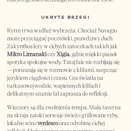
UKRYTE BRZEGI
Rytm trwa wzdłuż wybrzeża. Chociaż Navagio 
może przyciągać pocztówki, prawdziwy duch 
Zakynthos leży w cichych zatoczkach takich jak 
Mikro Limanaki
 czy 
Xigia
, gdzie miękki piasek 
spotyka spokojne wody. Tutaj fale nie rozbijają się 
— poruszają się w rozmowie z klifami, szepcząc 
językiem ciągłości i czasu. Gra światła na 
turkusowej wodzie, wapiennych klifach i 
delikatnym szumie fal zaprasza do refleksji.
Wieczory są dla zwolnienia tempa. Mała taverna 
na skraju zatoki serwuje świeżo grillowane ryby, 
lokalne wino 
verdesco
 oraz odrobinę cichej 
refleksji. Słońce zsuwa się za wzgórza, a wyspa 