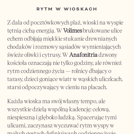
RYTM W WIOSKACH
Z dala od pocztówkowych plaż, wioski na wyspie 
tętnią cichą energią. W 
Volimes
 brukowane ulice 
echem odbijają miękkie stukanie drewnianych 
chodaków i rozmowy sąsiadów wymieniających 
świeże oliwki i cytrusy. W 
Anafonitria
 dzwony 
kościoła oznaczają nie tylko godziny, ale również 
rytm codziennego życia — rolnicy dbający o 
tarasy, dzieci goniące wiatr w wąskich uliczkach, 
starsi odpoczywający w cieniu na placach.
Każda wioska ma swój własny tempo, ale 
wszystkie dzielą wspólną kadencję: celową, 
niespieszną i głęboko ludzką. Spacerując tymi 
ulicami, zaczynasz wyczuwać rytm wyspy w 
małych gestach definiujących codzienne życie.