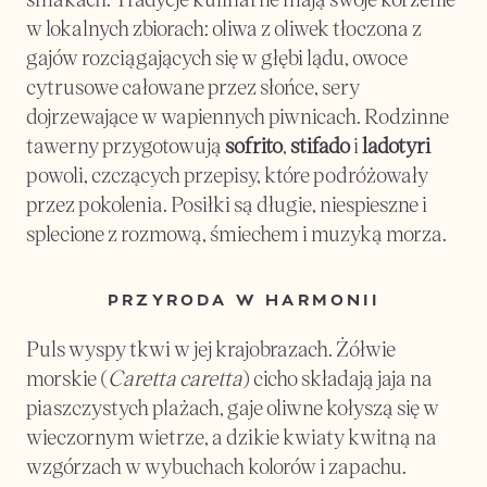
w lokalnych zbiorach: oliwa z oliwek tłoczona z 
gajów rozciągających się w głębi lądu, owoce 
cytrusowe całowane przez słońce, sery 
dojrzewające w wapiennych piwnicach. Rodzinne 
tawerny przygotowują 
sofrito
, 
stifado
 i 
ladotyri
powoli, czczących przepisy, które podróżowały 
przez pokolenia. Posiłki są długie, niespieszne i 
splecione z rozmową, śmiechem i muzyką morza.
PRZYRODA W HARMONII
Puls wyspy tkwi w jej krajobrazach. Żółwie 
morskie (
Caretta caretta
) cicho składają jaja na 
piaszczystych plażach, gaje oliwne kołyszą się w 
wieczornym wietrze, a dzikie kwiaty kwitną na 
wzgórzach w wybuchach kolorów i zapachu. 